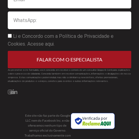
Li e Concordo com a Política de Privacidade e
Cookies. Acesse aqui.
FALAR COM O ESPECIALISTA
Ao preencher este formulário, você concorda em receber o contato de um consultor Gioppo & Conti para explicações
sobre o processo de cidadania. Concorda também em receber comunicações, informações e divulgações de nossa
empresa. Estas comunicações podem incluir, mas não se limitam a, newsletters, ofertas promocionais,
atualizações de produtos e serviços, convites para eventos e outras informações relevantes.
Este site não faz parte do Google
Verificada por
LLC nem do Facebook Inc. e não
oferecemos nenhum tipo de
serviço oficial do Governo.
Trabalhamos exclusivamente com