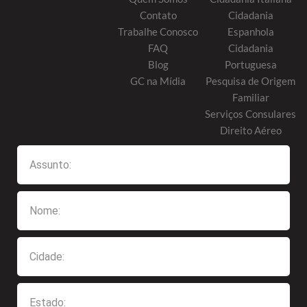
Contato
Cidadania
Trabalhe Conosco
Espanhola
FAQ
Cidadania
Blog
Portuguesa
GC na Mídia
Pesquisa de Origem
Familiar
Serviços Consulares
Direito Aéreo