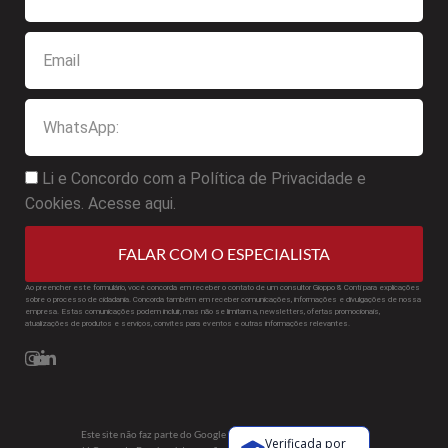
Li e Concordo com a Política de Privacidade e
Cookies. Acesse aqui.
FALAR COM O ESPECIALISTA
Ao preencher este formulário, você concorda em receber o contato de um consultor Gioppo & Conti para explicações
sobre o processo de cidadania. Concorda também em receber comunicações, informações e divulgações de nossa
empresa. Estas comunicações podem incluir, mas não se limitam a, newsletters, ofertas promocionais,
atualizações de produtos e serviços, convites para eventos e outras informações relevantes.
Este site não faz parte do Google
Verificada por