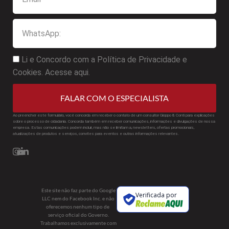
Li e Concordo com a Política de Privacidade e
Cookies. Acesse aqui.
FALAR COM O ESPECIALISTA
Ao preencher este formulário, você concorda em receber o contato de um consultor Gioppo & Conti para explicações
sobre o processo de cidadania. Concorda também em receber comunicações, informações e divulgações de nossa
empresa. Estas comunicações podem incluir, mas não se limitam a, newsletters, ofertas promocionais,
atualizações de produtos e serviços, convites para eventos e outras informações relevantes.
Este site não faz parte do Google
Verificada por
LLC nem do Facebook Inc. e não
oferecemos nenhum tipo de
serviço oficial do Governo.
Trabalhamos exclusivamente com