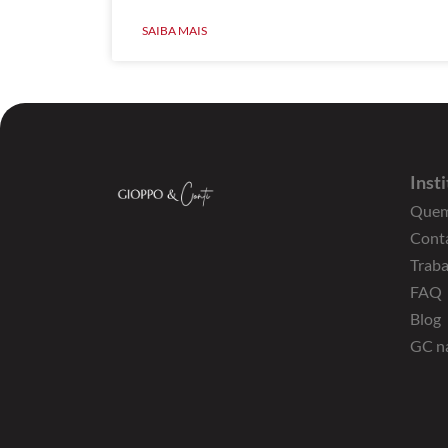
SAIBA MAIS
Inst
Quem
Cont
Trab
FAQ
Blog
GC n