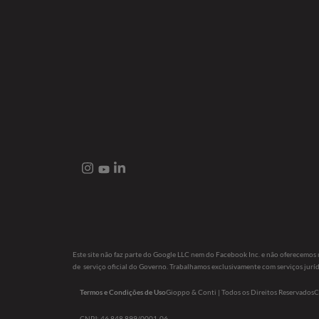
Este site não faz parte do Google LLC nem do Facebook Inc. e não oferecemo
de serviço oficial do Governo. Trabalhamos exclusivamente com serviços juríd
Termos e Condições de Uso
Gioppo & Conti | Todos os Direitos Reservados
C
CNPJ: 46.848.899/0001-06