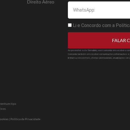
Direito Aéreo
Li e Concordo com a Polític
FALAR C
Ao preencher este formulário, você concorda em receber o con
Concorda também em receber comunicações, informações e d
limitam a, newsletters, ofertas promocionais, atualizações de
s nenhum tipo
icos.
ookies | Política de Privacidade