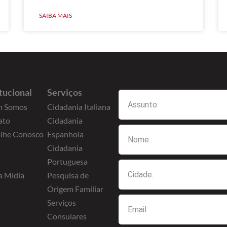
SAIBA MAIS
itucional
Serviços
 Somos
Cidadania Italiana
ato
Cidadania
alhe Conosco
Espanhola
Cidadania
Portuguesa
a Mídia
Pesquisa de
Origem Familiar
Serviços
Consulares