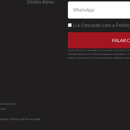
Direito Aéreo
Li e Concordo com a Polític
FALAR C
Ao preencher este formulário, você concorda em receber o con
Concorda também em receber comunicações, informações e d
limitam a, newsletters, ofertas promocionais, atualizações de
s nenhum tipo
icos.
ookies | Política de Privacidade