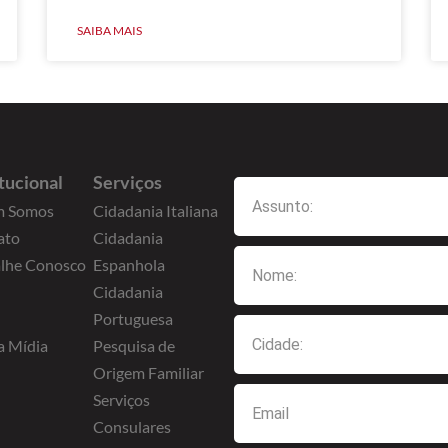
SAIBA MAIS
itucional
Serviços
 Somos
Cidadania Italiana
ato
Cidadania
alhe Conosco
Espanhola
Cidadania
Portuguesa
a Mídia
Pesquisa de
Origem Familiar
Serviços
Consulares