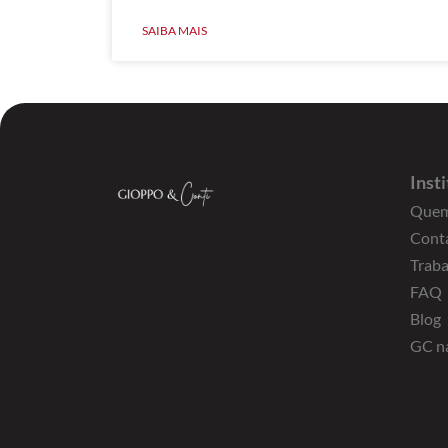
SAIBA MAIS
Inst
Quem
Cont
Trab
FAQ
Blog
GC n