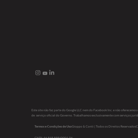
Este site não faz parte do Google LLC nem do Facebook Inc. e não oferecemo
de serviço oficial do Governo. Trabalhamos exclusivamente com serviços juríd
Termos e Condições de Uso
Gioppo & Conti | Todos os Direitos Reservados
C
CNPJ: 46.848.899/0001-06