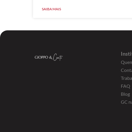
SAIBA MAIS
Inst
Quem
Cont
Trab
FAQ
Blog
GC n