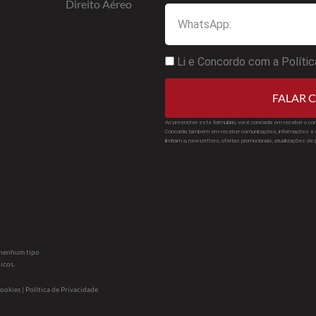
Direito Aéreo
Li e Concordo com a Polític
FALAR C
Ao preencher este formulário, você concorda em receber o con
Concorda também em receber comunicações, informações e d
limitam a, newsletters, ofertas promocionais, atualizações de
s nenhum tipo
icos.
ookies | Política de Privacidade