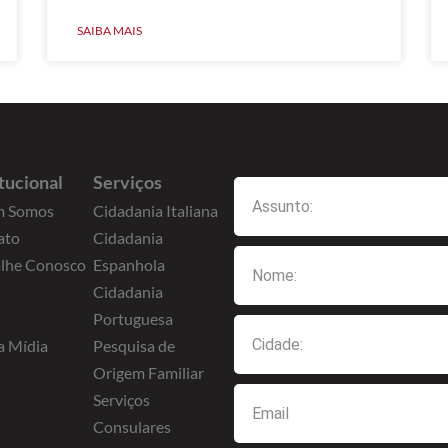
SAIBA MAIS
itucional
Serviços
 Somos
Cidadania Italiana
ato
Cidadania
alhe Conosco
Espanhola
Cidadania
Portuguesa
a Mídia
Pesquisa de
Origem Familiar
Serviços
Consulares