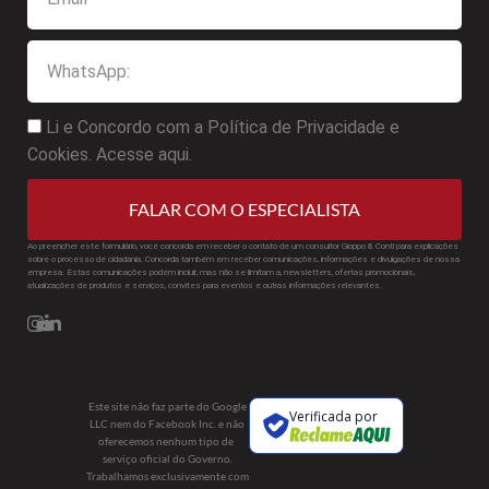
Li e Concordo com a Política de Privacidade e
Cookies. Acesse aqui.
FALAR COM O ESPECIALISTA
Ao preencher este formulário, você concorda em receber o contato de um consultor Gioppo & Conti para explicações
sobre o processo de cidadania. Concorda também em receber comunicações, informações e divulgações de nossa
empresa. Estas comunicações podem incluir, mas não se limitam a, newsletters, ofertas promocionais,
atualizações de produtos e serviços, convites para eventos e outras informações relevantes.
Este site não faz parte do Google
Verificada por
LLC nem do Facebook Inc. e não
oferecemos nenhum tipo de
serviço oficial do Governo.
Trabalhamos exclusivamente com