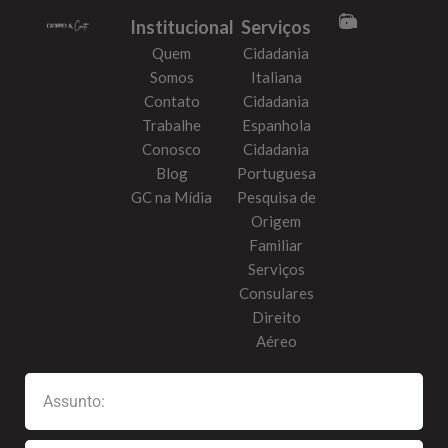
Institucional
Serviços
Quem
Cidadania
Somos
Italiana
Contato
Cidadania
Trabalhe
Espanhola
Conosco
Cidadania
Blog
Portuguesa
GC na Mídia
Pesquisa de
Origem
Familiar
Serviços
Consulares
Direito
Aéreo