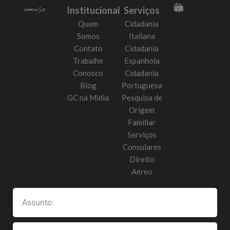
Institucional
Serviços
Quem
Cidadania
Somos
Italiana
Contato
Cidadania
Trabalhe
Espanhola
Conosco
Cidadania
Blog
Portuguesa
GC na Mídia
Pesquisa de
Origem
Familiar
Serviços
Consulares
Direito
Aéreo