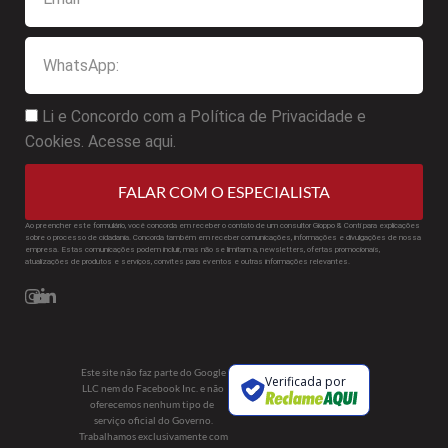
Li e Concordo com a Política de Privacidade e
Cookies. Acesse aqui.
FALAR COM O ESPECIALISTA
Ao preencher este formulário, você concorda em receber o contato de um consultor Gioppo & Conti para explicações
sobre o processo de cidadania. Concorda também em receber comunicações, informações e divulgações de nossa
empresa. Estas comunicações podem incluir, mas não se limitam a, newsletters, ofertas promocionais,
atualizações de produtos e serviços, convites para eventos e outras informações relevantes.
Este site não faz parte do Google
Verificada por
LLC nem do Facebook Inc. e não
oferecemos nenhum tipo de
serviço oficial do Governo.
Trabalhamos exclusivamente com