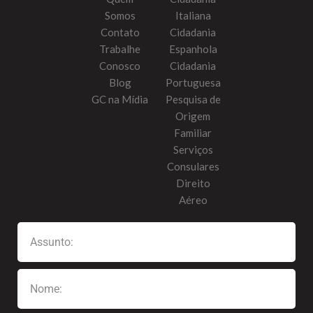
Somos
Italiana
Contato
Cidadania
Trabalhe
Espanhola
Conosco
Cidadania
Blog
Portuguesa
GC na Mídia
Pesquisa de
Origem
Familiar
Serviços
Consulares
Direito
Aéreo