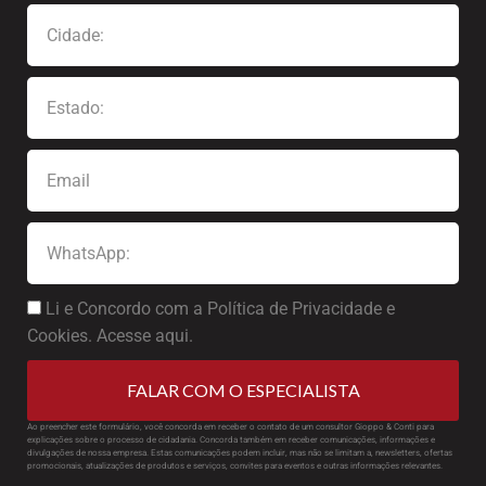
Li e Concordo com a Política de Privacidade e
Cookies. Acesse aqui.
FALAR COM O ESPECIALISTA
Ao preencher este formulário, você concorda em receber o contato de um consultor Gioppo & Conti para
explicações sobre o processo de cidadania. Concorda também em receber comunicações, informações e
divulgações de nossa empresa. Estas comunicações podem incluir, mas não se limitam a, newsletters, ofertas
promocionais, atualizações de produtos e serviços, convites para eventos e outras informações relevantes.