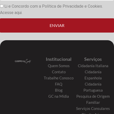
Li e Concordo com a Política de Privacidade e Cookies.
Acesse aqui.
ENVIAR
Institucional
Serviços
Quem Somos
Cidadania Italiana
Contato
Cidadania
Trabalhe Conosco
Espanhola
FAQ
Cidadania
Blog
Portuguesa
GC na Mídia
Pesquisa de Origem
Familiar
Serviços Consulares