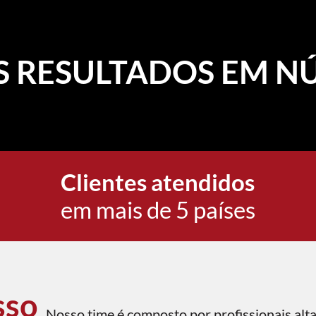
S RESULTADOS
EM N
Clientes atendidos
em mais de 5 países
sso
Nosso time é composto por profissionais al