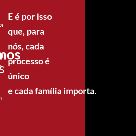
E é por isso
ia
que, para
.
nós, cada
emos
que
processo é
s
,
único
e cada família importa.
m