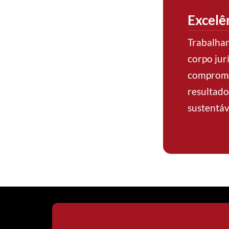
Excelên
Trabalha
corpo jur
comprom
resultado
sustentáv