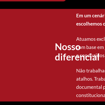
Em um cenári
escolhemos o
Atuamos excl
Nosso
com base em j
diferencial
e conduzidos
Não trabalha
atalhos. Trab
documental p
constituciona