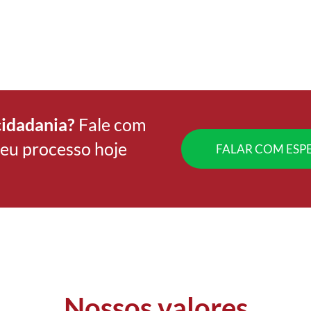
 rapidez,
rência e
ça no seu
de
ia.
cidadania?
Fale com
 seu processo hoje
FALAR COM ESPE
Nossos
valores