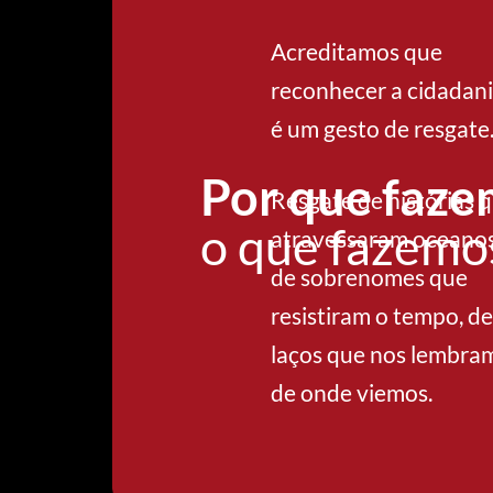
Acreditamos que
reconhecer a cidadan
é um gesto de resgate
Por que faz
Resgate de histórias 
o que fazemo
atravessaram oceanos
de sobrenomes que
resistiram o tempo, de
laços que nos lembra
de onde viemos.