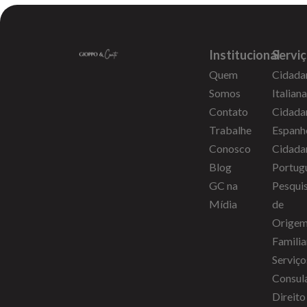
Institucional
Servi
Quem
Cidada
Somos
Italiana
Contato
Cidada
Trabalhe
Espanh
Conosco
Cidada
Blog
Portug
GC na
Pesqui
Mídia
de
Orige
Familia
Serviço
Consul
Direito