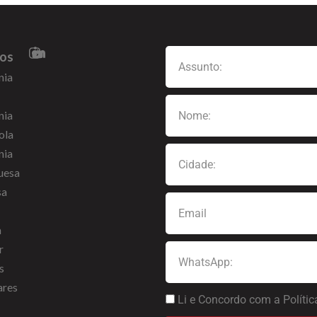
ços
nia
nia
ola
nia
uesa
sa
m
r
s
ares
Li e Concordo com a Polític