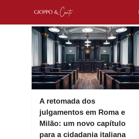
Pular
para
o
conteúdo
A retomada dos
julgamentos em Roma e
Milão: um novo capítulo
para a cidadania italiana