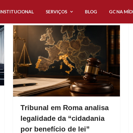
INSTITUCIONAL
INSTITUCIONAL
SERVIÇOS
SERVIÇOS
BLOG
BLOG
GC NA MÍD
GC NA MÍD
Tribunal em Roma analisa
legalidade da “cidadania
por benefício de lei”